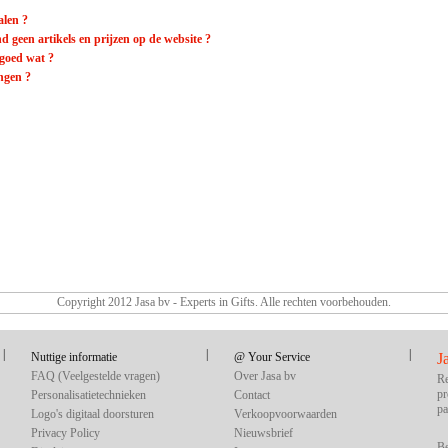
alen ?
ind geen artikels en prijzen op de website ?
 goed wat ?
ngen ?
Copyright 2012 Jasa bv - Experts in Gifts. Alle rechten voorbehouden.
|
|
|
Nuttige informatie
@ Your Service
J
FAQ (Veelgestelde vragen)
Over Jasa bv
Re
pr
Personalisatietechnieken
Contact
pa
Logo's digitaal doorsturen
Verkoopvoorwaarden
Privacy Policy
Nieuwsbrief
Be