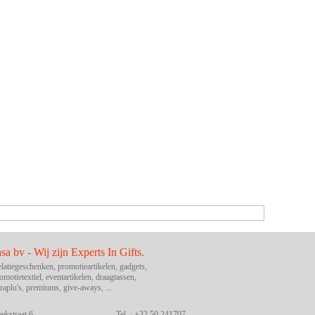
asa bv - Wij zijn Experts In Gifts.
latiegeschenken, promotieartikelen, gadgets,
omotietextiel, eventartikelen, draagtassen,
raplu's, premiums, give-aways, ...
ekstraat 6
Tel. : +32 50 241707