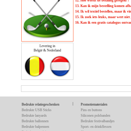
12. Hoe wordt de betaling geregeld ?
13. Kan ik mijn bestelling komen afh
14. Ik wil textiel bestellen, maar ik v
15. Ik zoek iets leuks, maar weet niet
16. Kan ik een gratis catalogus ontva
Levering in
België & Nederland
|
Bedrukte relatiegeschenken
Promotiematerialen
Bedrukte USB Sticks
Pins en buttons
Bedrukte lanyards
Siliconen polsbanden
Bedrukte ballonnen
Bedrukte festivalbandjes
Bedrukte balpennen
Sport- en drinkflessen