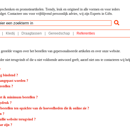
geschenken en promotieartikelen. Trendy, leuk en origineel in alle vormen en voor ieders
dget. Contacteer ons voor vrijblijvend persoonlijk advies, wij zijn Experts in Gifts.
|
Kledij
|
Draagtassen
|
Gereedschap
|
Referenties
 gestelde vragen over het bestellen van gepersonaliseerde artikelen en over onze website.
er niet terugvindt of die u niet voldoende antwoord geeft, aarzel niet ons te contacteren wij hel
?
ing bindend ?
aangepast worden ?
estellen ?
t ik minimum bestellen ?
opdruk ?
estellen ten opzichte van de hoeveelheden die ik online zie ?
n ?
jullie website terugvind ?
ar zijn ?