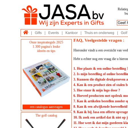
Relatie
bu
|
Gifts
|
Events
|
Kantoor
|
Thuis en onderweg
|
Golf
FAQ, Veelgestelde vragen :
Onze inspiratiegids 2025
1.300 pagina's leuke
Hieronder vindt u een overzicht van veel
ideeën en tips
Hebt u echter nog een vraag die u hierond
1. Hoe plaats ik een online bestelling 
2. Is mijn bestelling of online bestell
3. Kunnen die digitale drukproeven 
4. Kan ik een product zien of stalen b
5. Hoe stuur ik mijn logo door ?
6. Hoeveel producten met opdruk moe
7. Kan ik artikelen bestellen zonder 
8. Kan ik een afwijkende hoeveelheid b
een catalogus aanvragen
9. Kan ik bij Jasa een offerte opvrage
The golf catalog
10. Ik zoek een artikel dat ik niet op 
11. Hoe weet ik dat mijn goederen kla