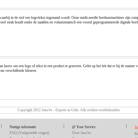
 waarbij in de stof een logo/tekst ingenaaid wordt. Onze multi-needle borduurmachines zijn c
e stof strak houdt onder de naalden en volautomatisch een vooraf geprogrammeerde digitale bord
lasers om een logo of tekst in een product te graveren. Gelet op het feit dat er bij de manier 
van verschillende kleuren.
Copyright 2012 Jasa bv - Experts in Gifts. Alle rechten voorbehouden.
|
|
|
Nuttige informatie
@ Your Service
J
FAQ (Veelgestelde vragen)
Over Jasa bv
Re