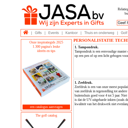
Relatie
bu
|
Gifts
|
Events
|
Kantoor
|
Thuis en onderweg
|
Golf
PERSONALISTATIE TECH
Onze inspiratiegids 2025
1.300 pagina's leuke
1. Tampondruk.
ideeën en tips
Tampondruk is een eenvoudige manier o
op een pen of op een licht gebogen voor
1. Zeefdruk.
Zeefdruk is een van onze meest populair
van zeefdruk in tegenstelling tot ander
buitenshuis goed voor 4 tot 5 jaar. Ni
is dat de UV-uitgeharde inkten (zoals 
kwaliteit van het drukwerk niet evenlang
een catalogus aanvragen
The golf catalog