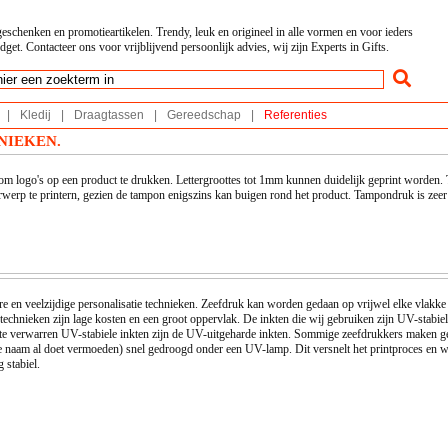
geschenken en promotieartikelen. Trendy, leuk en origineel in alle vormen en voor ieders
dget. Contacteer ons voor vrijblijvend persoonlijk advies, wij zijn Experts in Gifts.
|
Kledij
|
Draagtassen
|
Gereedschap
|
Referenties
NIEKEN.
m logo's op een product te drukken. Lettergroottes tot 1mm kunnen duidelijk geprint worden.
werp te printern, gezien de tampon enigszins kan buigen rond het product. Tampondruk is zeer 
e en veelzijdige personalisatie technieken. Zeefdruk kan worden gedaan op vrijwel elke vlakke 
e technieken zijn lage kosten en een groot oppervlak. De inkten die wij gebruiken zijn UV-stab
et te verwarren UV-stabiele inkten zijn de UV-uitgeharde inkten. Sommige zeefdrukkers maken g
de naam al doet vermoeden) snel gedroogd onder een UV-lamp. Dit versnelt het printproces en 
 stabiel.