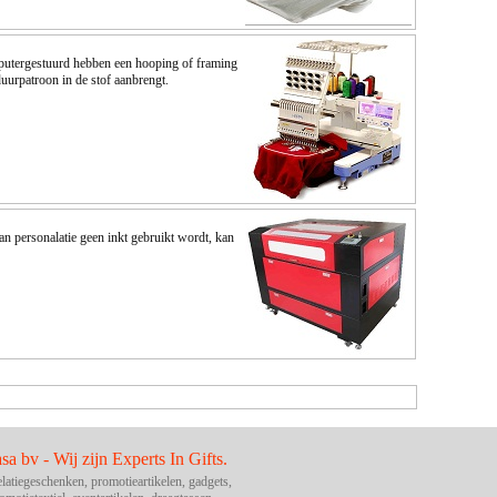
omputergestuurd hebben een hooping of framing
uurpatroon in de stof aanbrengt.
van personalatie geen inkt gebruikt wordt, kan
asa bv - Wij zijn Experts In Gifts.
latiegeschenken, promotieartikelen, gadgets,