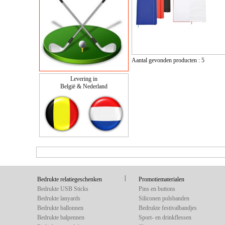
Aantal gevonden producten : 5
Levering in
België & Nederland
|
Bedrukte relatiegeschenken
Promotiematerialen
Bedrukte USB Sticks
Pins en buttons
Bedrukte lanyards
Siliconen polsbanden
Bedrukte ballonnen
Bedrukte festivalbandjes
Bedrukte balpennen
Sport- en drinkflessen