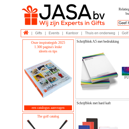
Relatie
bu
|
Gifts
|
Events
|
Kantoor
|
Thuis en onderweg
|
Golf
Schrijfblok A5 met bedrukking
Onze inspiratiegids 2025
1.300 pagina's leuke
ideeën en tips
FU
Schrijfblok met hard kaft
een catalogus aanvragen
The golf catalog