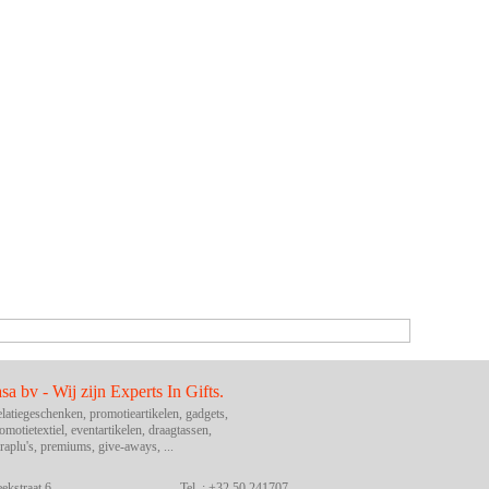
asa bv - Wij zijn Experts In Gifts.
latiegeschenken, promotieartikelen, gadgets,
omotietextiel, eventartikelen, draagtassen,
raplu's, premiums, give-aways, ...
ekstraat 6
Tel. : +32 50 241707