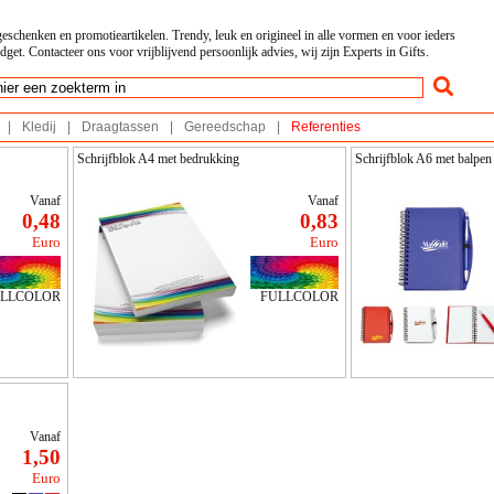
geschenken en promotieartikelen. Trendy, leuk en origineel in alle vormen en voor ieders
dget. Contacteer ons voor vrijblijvend persoonlijk advies, wij zijn Experts in Gifts.
|
Kledij
|
Draagtassen
|
Gereedschap
|
Referenties
Schrijfblok A4 met bedrukking
Schrijfblok A6 met balpen
Vanaf
Vanaf
0,48
0,83
Euro
Euro
LLCOLOR
FULLCOLOR
Vanaf
1,50
Euro