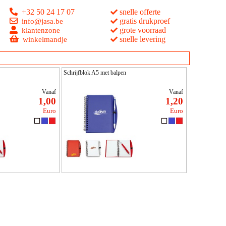
+32 50 24 17 07
snelle offerte
gratis drukproef
info@jasa.be
grote voorraad
klantenzone
snelle levering
winkelmandje
Schrijfblok A5 met balpen
Vanaf
Vanaf
1,00
1,20
Euro
Euro