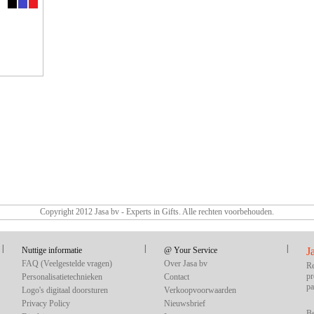
Copyright 2012 Jasa bv - Experts in Gifts. Alle rechten voorbehouden.
|
|
|
Nuttige informatie
@ Your Service
J
FAQ (Veelgestelde vragen)
Over Jasa bv
Re
pr
Personalisatietechnieken
Contact
pa
Logo's digitaal doorsturen
Verkoopvoorwaarden
Privacy Policy
Nieuwsbrief
Be