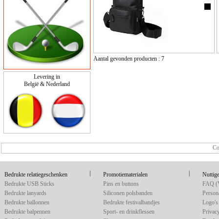
Aantal gevonden producten : 7
Levering in
België & Nederland
Co
|
|
Bedrukte relatiegeschenken
Promotiematerialen
Nuttige
Bedrukte USB Sticks
Pins en buttons
FAQ (V
Bedrukte lanyards
Siliconen polsbanden
Persona
Bedrukte ballonnen
Bedrukte festivalbandjes
Logo's 
Bedrukte balpennen
Sport- en drinkflessen
Privac