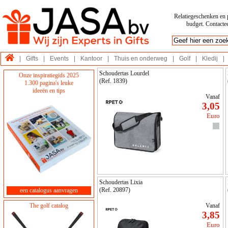
Relatiegeschenken en p
budget. Contactee
|
Gifts
|
Events
|
Kantoor
|
Thuis en onderweg
|
Golf
|
Kledij
|
Schoudertas Lourdel
Onze inspiratiegids 2025
(Ref. 1839)
1.300 pagina's leuke
ideeën en tips
Vanaf
3,05
Euro
Schoudertas Lixia
(Ref. 20897)
een catalogus aanvragen
The golf catalog
Vanaf
3,85
Euro