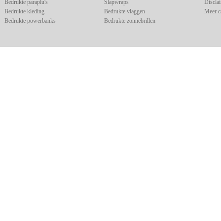
Bedrukte paraplu's
Slapwraps
Discla
Bedrukte kleding
Bedrukte vlaggen
Meer c
Bedrukte powerbanks
Bedrukte zonnebrillen